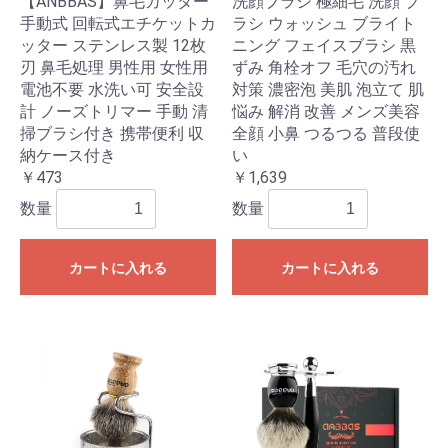
【ANBBAS】鼻毛カッター
洗顔ブラシ 極細毛 洗顔 ブ
手動式 回転式エチケットカ
ラシ ウォッシュ ブライト
ッター ステンレス製 12枚
ニング フェイスブラシ 黒
刃 鼻毛処理 男性用 女性用
ずみ 角栓オフ 毛穴の汚れ
電池不要 水洗い可 安全設
対策 濃密泡 美肌 泡立て 肌
計 ノーズトリマー 手動 清
悩み 解消 改善 メンズ美容
掃ブラシ付き 携帯便利 収
全顔 小鼻 つるつる 普段使
納ケース付き
い
￥473
￥1,639
数量
数量
カートに入れる
カートに入れる