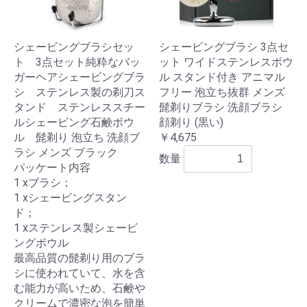
シェービングブラシセッ
シェービングブラシ 3点セ
ト 3点セット純粋なバッ
ット ワイドステンレスボウ
ガーヘアシェービングブラ
ル スタンド付き アニマル
シ ステンレス製の剃刀ス
フリー 泡立ち抜群 メンズ
タンド ステンレススチー
髭剃りブラシ 洗顔ブラシ
ルシェービング石鹸ボウ
顔剃り (黒い)
ル 髭剃り 泡立ち 洗顔ブ
￥4,675
ラシ メンズ ブラック
数量
パッケート内容
1 xブラシ；
1 xシェービングスタン
ド；
1 xステンレス製シェービ
ングボウル
最高品質の髭剃り用のブラ
シに使われていて、水を含
む能力が高いため、石鹸や
クリームで濃密な泡を簡単