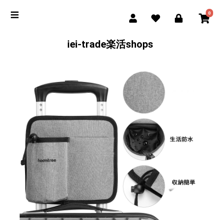
0
iei-trade楽活shops